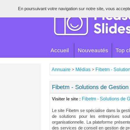
En poursuivant votre navigation sur notre site, vous acceptez 
Accueil
Nouveautés
Top cl
Annuaire
Médias
Fibetm - Solutio
>
>
Fibetm - Solutions de Gestion
Fibetm - Solutions de G
Visiter le site :
Le site Fibetm se spécialise dans la gesti
de solutions pour les entreprises souha
organisationnelle. La plateforme présen
des services de conseil en gestion de proj