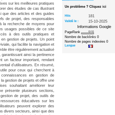
ives sur les meilleures pratiques
Un problème ? Cliquez ici
orer des études de cas illustrant
i que des articles et des guides
Hits
181
hefs de projet, des responsables
Validé le :
15-10-2025
e à la recherche de moyens pour
Informations Google
Les usages possibles de ce site
PageRank
ccès à des outils pratiques et
Nombre de backlinks
0
 en gestion de projets. Un point
Nombre de pages indexées
0
viale, qui facilite la navigation et
Langue
emble être régulièrement actualisé
 garantissant ainsi la pertinence
nt un facteur important, rendant
entail d'utilisateurs. En résumé,
tile pour ceux qui cherchent à
s connaissances en gestion de
la gestion de projets et offre une
ises souhaitant améliorer leur
rme présente plusieurs sections,
estion de projet, des outils de
s ressources éducatives sur les
ilisateurs peuvent explorer des
ns divers secteurs, ainsi que des