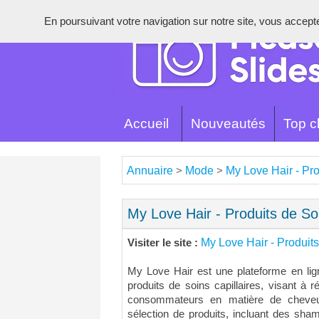
En poursuivant votre navigation sur notre site, vous acceptez 
Accueil
Nouveautés
Top cl
Annuaire
Mode
My Love Hair - Pro
>
>
My Love Hair - Produits de Soi
My Love Hair - Produits
Visiter le site :
My Love Hair est une plateforme en lig
produits de soins capillaires, visant à
consommateurs en matière de cheveu
sélection de produits, incluant des sh