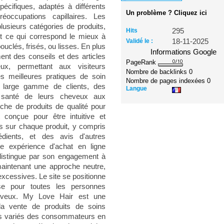
écifiques, adaptés à différents
Un problème ? Cliquez ici
occupations capillaires. Les
plusieurs catégories de produits,
Hits
295
nt ce qui correspond le mieux à
Validé le :
18-11-2025
ouclés, frisés, ou lisses. En plus
Informations Google
ent des conseils et des articles
PageRank
eux, permettant aux visiteurs
Nombre de backlinks
0
s meilleures pratiques de soin
Nombre de pages indexées
0
ne large gamme de clients, des
Langue
 santé de leurs cheveux aux
rche de produits de qualité pour
t conçue pour être intuitive et
es sur chaque produit, y compris
rédients, et des avis d'autres
ne expérience d'achat en ligne
distingue par son engagement à
 maintenant une approche neutre,
cessives. Le site se positionne
e pour toutes les personnes
heveux. My Love Hair est une
 la vente de produits de soins
ins variés des consommateurs en