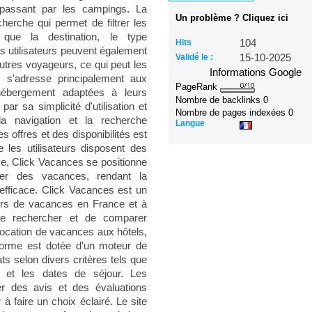
 passant par les campings. La
Un problème ? Cliquez ici
herche qui permet de filtrer les
s que la destination, le type
Hits
104
es utilisateurs peuvent également
Validé le :
15-10-2025
autres voyageurs, ce qui peut les
Informations Google
e s'adresse principalement aux
PageRank
hébergement adaptées à leurs
Nombre de backlinks
0
par sa simplicité d'utilisation et
Nombre de pages indexées
0
 la navigation et la recherche
Langue
s offres et des disponibilités est
e les utilisateurs disposent des
e, Click Vacances se positionne
ier des vacances, rendant la
efficace. Click Vacances est un
ours de vacances en France et à
s de rechercher et de comparer
 location de vacances aux hôtels,
forme est dotée d'un moteur de
ats selon divers critères tels que
t, et les dates de séjour. Les
er des avis et des évaluations
à faire un choix éclairé. Le site