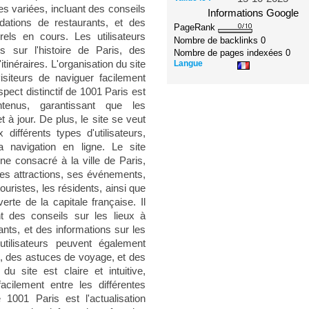
es variées, incluant des conseils
Informations Google
dations de restaurants, et des
PageRank
els en cours. Les utilisateurs
Nombre de backlinks
0
s sur l'histoire de Paris, des
Nombre de pages indexées
0
Langue
inéraires. L'organisation du site
visiteurs de naviguer facilement
spect distinctif de 1001 Paris est
ntenus, garantissant que les
t à jour. De plus, le site se veut
ifférents types d'utilisateurs,
a navigation en ligne. Le site
e consacré à la ville de Paris,
 ses attractions, ses événements,
ouristes, les résidents, ainsi que
rte de la capitale française. Il
t des conseils sur les lieux à
nts, et des informations sur les
tilisateurs peuvent également
is, des astuces de voyage, et des
 du site est claire et intuitive,
acilement entre les différentes
 1001 Paris est l'actualisation