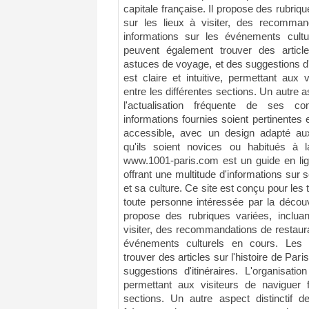
capitale française. Il propose des rubriqu
sur les lieux à visiter, des recomman
informations sur les événements cultur
peuvent également trouver des article
astuces de voyage, et des suggestions d'it
est claire et intuitive, permettant aux 
entre les différentes sections. Un autre a
l'actualisation fréquente de ses co
informations fournies soient pertinentes e
accessible, avec un design adapté aux d
qu'ils soient novices ou habitués à l
www.1001-paris.com est un guide en lign
offrant une multitude d'informations sur
et sa culture. Ce site est conçu pour les t
toute personne intéressée par la découve
propose des rubriques variées, incluan
visiter, des recommandations de restaura
événements culturels en cours. Les u
trouver des articles sur l'histoire de Par
suggestions d'itinéraires. L'organisation
permettant aux visiteurs de naviguer f
sections. Un autre aspect distinctif de