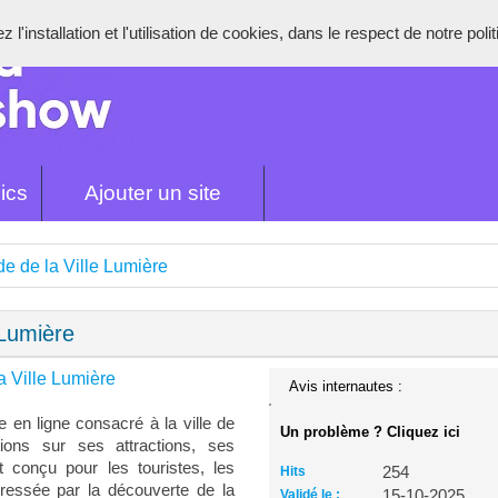
l'installation et l'utilisation de cookies, dans le respect de notre poli
ics
Ajouter un site
de de la Ville Lumière
 Lumière
a Ville Lumière
Avis internautes :
 en ligne consacré à la ville de
Un problème ? Cliquez ici
tions sur ses attractions, ses
 conçu pour les touristes, les
Hits
254
éressée par la découverte de la
Validé le :
15-10-2025